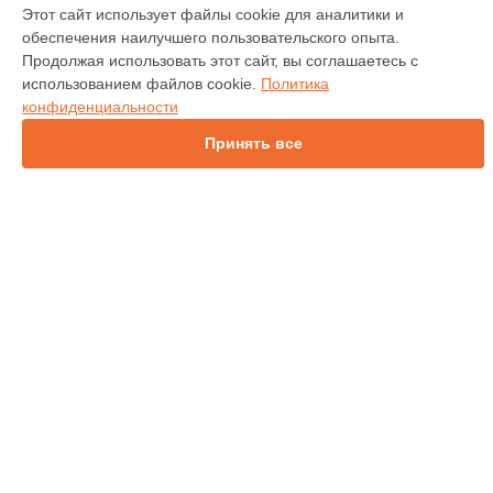
Этот сайт использует файлы cookie для аналитики и
Газосигнализатор
обеспечения наилучшего пользовательского опыта.
Гигрометр
Продолжая использовать этот сайт, вы соглашаетесь с
Тестер электроустановок
использованием файлов cookie.
Политика
Анализатор батарей
конфиденциальности
Кабелеискатель
СТРАНИЦЫ
Пирометр
Принять все
Цены
Тепловизор
Гарантия
Термометр
Доставка
Видеоскоп
Контакты
Регистратор энергии
Карта сайта
Анализатор энергии
Виброметр
Токоизмерительные клещи
КОНТАКТЫ
Мультиметр
+7 (800) 100-69-58
Осциллограф
Ежедневно с 09:00 до 21:00
Мегаомметр
г. Новосибирск, проспект Карла Маркса, 30
info@servicecenter-fluke.ru
Политика конфиденциальности
Способы оплаты