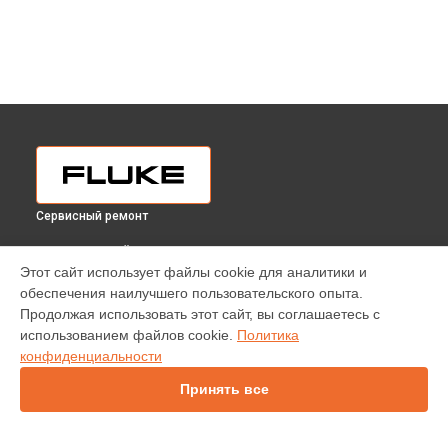
Сервисный ремонт
ВЫБЕРИ СВОЙ ГОРОД
Этот сайт использует файлы cookie для аналитики и
Замена Ethernet порта анализатора энергии 435 II/Basic
обеспечения наилучшего пользовательского опыта.
Fluke в
Краснодаре
Продолжая использовать этот сайт, вы соглашаетесь с
Замена Ethernet порта анализатора энергии 435 II/Basic
использованием файлов cookie.
Политика
Fluke в
Ростове-на-Дону
конфиденциальности
Замена Ethernet порта анализатора энергии 435 II/Basic
Fluke в
Нижнем Новгороде
Принять все
Замена Ethernet порта анализатора энергии 435 II/Basic
Fluke в
Новосибирске
Замена Ethernet порта анализатора энергии 435 II/Basic