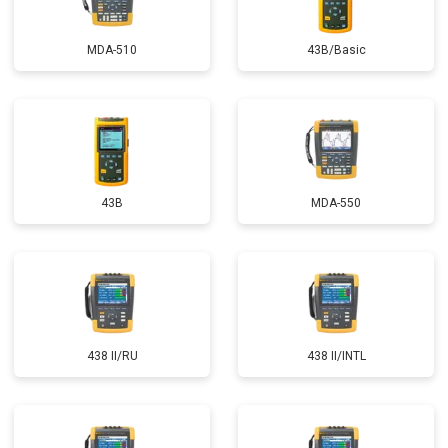
MDA-510
43B/Basic
43B
MDA-550
438 II/RU
438 II/INTL