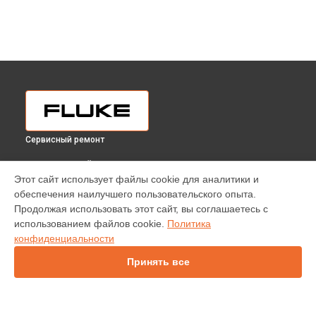
Сервисный ремонт
ВЫБЕРИ СВОЙ ГОРОД
Этот сайт использует файлы cookie для аналитики и
Диагностика анализатора энергии 435 II/RU Fluke в
обеспечения наилучшего пользовательского опыта.
Краснодаре
Продолжая использовать этот сайт, вы соглашаетесь с
Диагностика анализатора энергии 435 II/RU Fluke в
использованием файлов cookie.
Политика
Ростове-на-Дону
конфиденциальности
Диагностика анализатора энергии 435 II/RU Fluke в
Нижнем
Новгороде
Принять все
Диагностика анализатора энергии 435 II/RU Fluke в
Новосибирске
Диагностика анализатора энергии 435 II/RU Fluke в
Челябинске