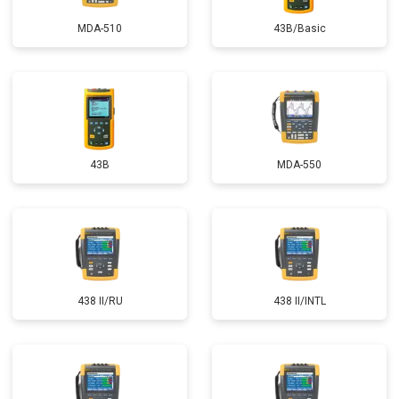
MDA-510
43B/Basic
43B
MDA-550
438 II/RU
438 II/INTL