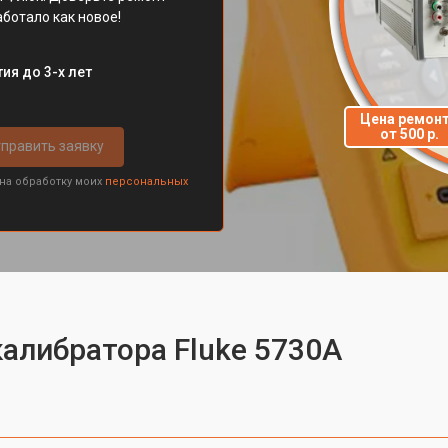
ботало как новое!
ия до 3-х лет
Цена ремон
от 500 р.
править заявку
 на обработку моих
персональных
калибратора Fluke 5730A