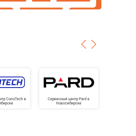
нтр ConoTech в
Сервисный центр Pard в
Сервисный ц
ибирске
Новосибирске
Новос