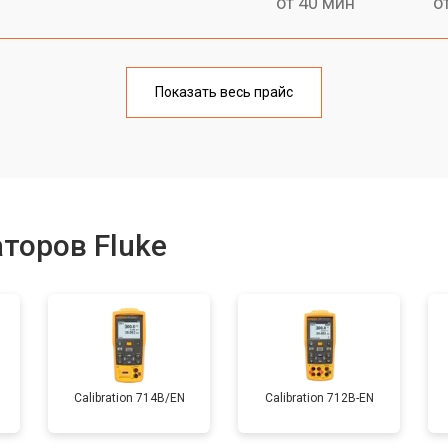
от 40 мин
о
от 60 мин
о
Показать весь прайс
от 50 мин
о
от 60 мин
о
торов Fluke
от 40 мин
о
Calibration 714B/EN
Calibration 712B-EN