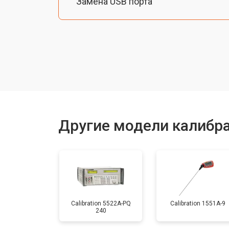
Замена USB порта
Замена Ethernet порта
Ремонт блока управления
Прошивка
Другие модели калибра
Замена батареи
Calibration 5522A-PQ
Calibration 1551A-9
240