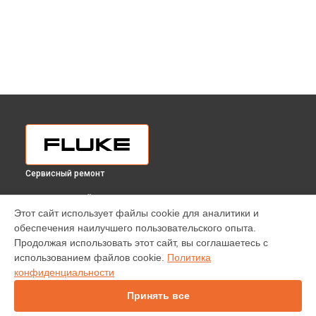
Сервисный ремонт
ВЫБЕРИ СВОЙ ГОРОД
Этот сайт использует файлы cookie для аналитики и
Замена экрана калибратора 729 30G FC Fluke в
Краснодаре
обеспечения наилучшего пользовательского опыта.
Замена экрана калибратора 729 30G FC Fluke в
Ростове-на-
Продолжая использовать этот сайт, вы соглашаетесь с
Дону
использованием файлов cookie.
Политика
Замена экрана калибратора 729 30G FC Fluke в
Нижнем
конфиденциальности
Новгороде
Принять все
Замена экрана калибратора 729 30G FC Fluke в
Новосибирске