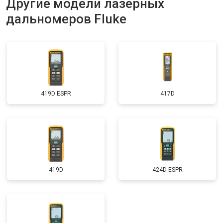
Другие модели лазерных
дальномеров Fluke
419D ESPR
417D
419D
424D ESPR