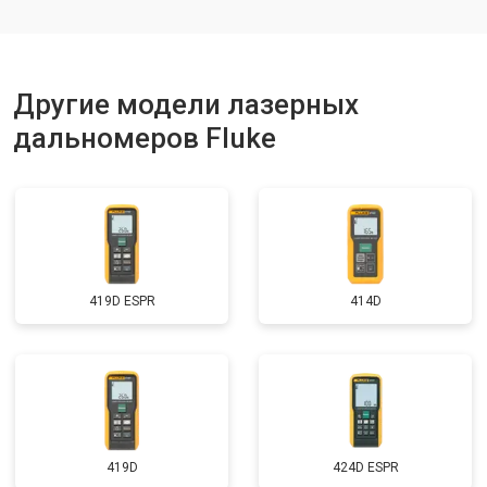
Другие модели лазерных
дальномеров Fluke
419D ESPR
414D
419D
424D ESPR