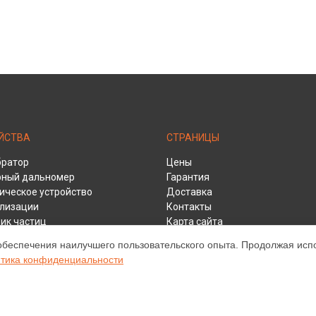
ЙСТВА
СТРАНИЦЫ
братор
Цены
рный дальномер
Гарантия
ическое устройство
Доставка
ализации
Контакты
ик частиц
Карта сайта
итель расхода воздуха
обеспечения наилучшего пользовательского опыта. Продолжая испол
игнализатор
тика конфиденциальности
метр
р электроустановок
затор батарей
еискатель