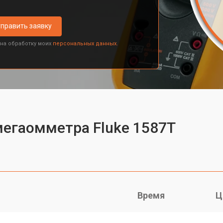
править заявку
 на обработку моих
персональных данных.
мегаомметра Fluke 1587T
Время
Ц