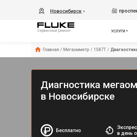
проспек
Новосибирск
▼
Сервисный ремонт
УСЛУГИ
Главная
/
Мегаомметр
/
1587T
/
Диагностик
Диагностика мегаом
в Новосибирске
Экспрес
Бесплатно
в день 