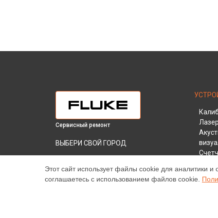
УСТРО
Кали
Лазе
Сервисный ремонт
Акуст
визу
ВЫБЕРИ СВОЙ ГОРОД
Счетч
Диагностика мегаомметра 1587T Fluke в
Измер
Краснодаре
Этот сайт использует файлы cookie для аналитики и 
Газос
соглашаетесь с использованием файлов cookie.
Поли
Диагностика мегаомметра 1587T Fluke в
Гигро
Ростове-на-Дону
Тесте
Диагностика мегаомметра 1587T Fluke в
Анали
Нижнем Новгороде
Кабел
Диагностика мегаомметра 1587T Fluke в