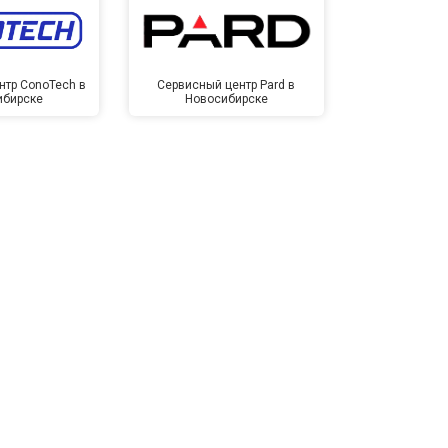
нтр ConoTech в
Сервисный центр Pard в
Сервисный ц
ибирске
Новосибирске
Новос