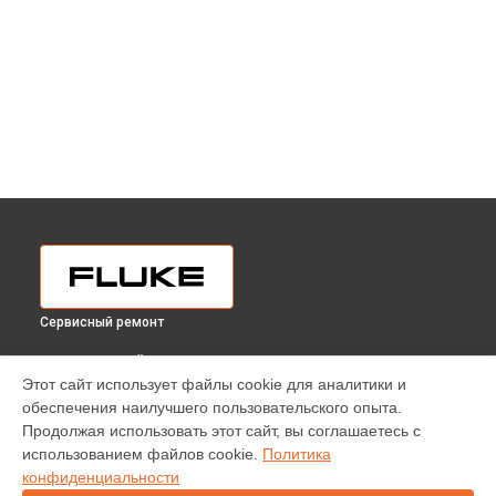
Сервисный ремонт
ВЫБЕРИ СВОЙ ГОРОД
Этот сайт использует файлы cookie для аналитики и
Ремонт мультиметра Fluke в
Краснодаре
обеспечения наилучшего пользовательского опыта.
Ремонт мультиметра Fluke в
Ростове-на-Дону
Продолжая использовать этот сайт, вы соглашаетесь с
Ремонт мультиметра Fluke в
Нижнем Новгороде
использованием файлов cookie.
Политика
конфиденциальности
Ремонт мультиметра Fluke в
Новосибирске