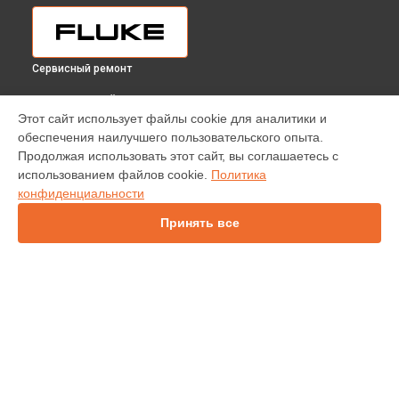
Сервисный ремонт
ВЫБЕРИ СВОЙ ГОРОД
Этот сайт использует файлы cookie для аналитики и
Ремонт / замена изношенных компонентов регистратора
обеспечения наилучшего пользовательского опыта.
энергии 1734/INTL Fluke в
Краснодаре
Продолжая использовать этот сайт, вы соглашаетесь с
Ремонт / замена изношенных компонентов регистратора
использованием файлов cookie.
Политика
энергии 1734/INTL Fluke в
Ростове-на-Дону
конфиденциальности
Ремонт / замена изношенных компонентов регистратора
энергии 1734/INTL Fluke в
Нижнем Новгороде
Принять все
Ремонт / замена изношенных компонентов регистратора
энергии 1734/INTL Fluke в
Новосибирске
Ремонт / замена изношенных компонентов регистратора
энергии 1734/INTL Fluke в
Челябинске
Ремонт / замена изношенных компонентов регистратора
УСТРОЙСТВА
энергии 1734/INTL Fluke в
Екатеринбурге
Ремонт / замена изношенных компонентов регистратора
Калибратор
энергии 1734/INTL Fluke в
Казани
Лазерный дальномер
Ремонт / замена изношенных компонентов регистратора
Акустическое устройство визуализации
энергии 1734/INTL Fluke в
Уфе