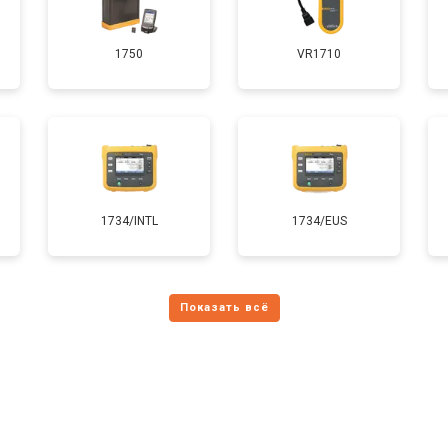
1750
VR1710
1734/INTL
1734/EUS