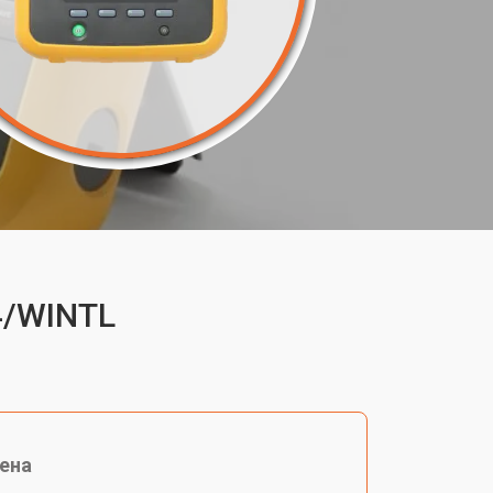
4/WINTL
ена