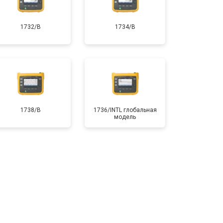
1732/B
1734/B
1738/B
1736/INTL глобальная
модель