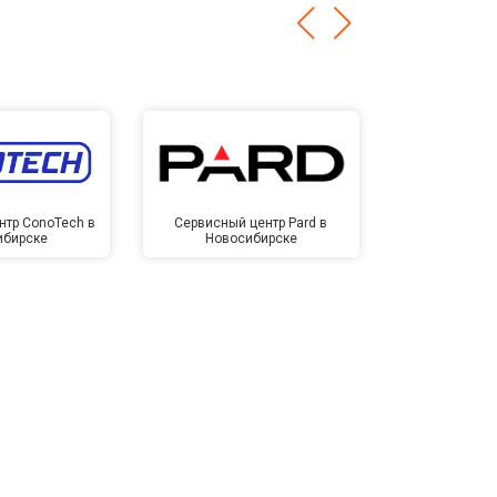
нтр ConoTech в
Сервисный центр Pard в
Сервисный ц
ибирске
Новосибирске
Новос