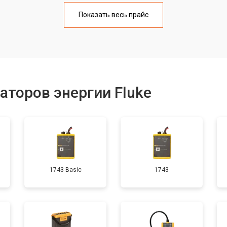
от 40 мин
о
Показать весь прайс
от 60 мин
о
онентов
от 50 мин
о
аторов энергии Fluke
1743 Basic
1743