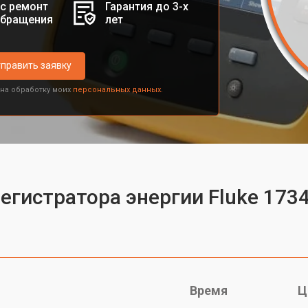
с ремонт
Гарантия до 3-х
обращения
лет
править заявку
 на обработку моих
персональных данных.
регистратора энергии Fluke 173
Время
Ц