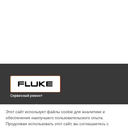
Сервисный ремонт
ВЫБЕРИ СВОЙ ГОРОД
Этот сайт использует файлы cookie для аналитики и
Ремонт термометра Fluke в
Краснодаре
обеспечения наилучшего пользовательского опыта.
Ремонт термометра Fluke в
Ростове-на-Дону
Продолжая использовать этот сайт, вы соглашаетесь с