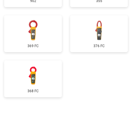
902
355
369 FC
376 FC
368 FC