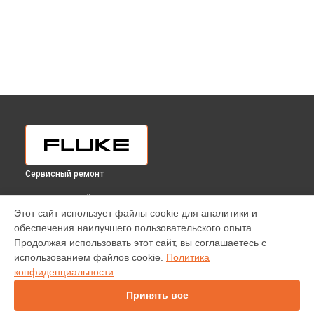
Сервисный ремонт
ВЫБЕРИ СВОЙ ГОРОД
Этот сайт использует файлы cookie для аналитики и
Комплексная чистка токоизмерительных клещей 378 FC
обеспечения наилучшего пользовательского опыта.
Fluke в
Краснодаре
Продолжая использовать этот сайт, вы соглашаетесь с
Комплексная чистка токоизмерительных клещей 378 FC
использованием файлов cookie.
Политика
Fluke в
Ростове-на-Дону
конфиденциальности
Комплексная чистка токоизмерительных клещей 378 FC
Fluke в
Нижнем Новгороде
Принять все
Комплексная чистка токоизмерительных клещей 378 FC