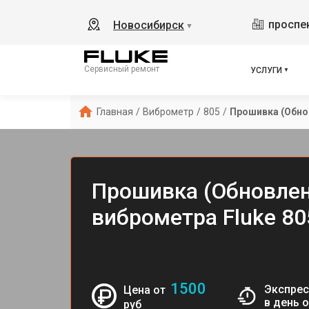
проспек
Новосибирск
▼
Сервисный ремонт
УСЛУГИ
Главная
/
Виброметр
/
805
/
Прошивка (Обно
Прошивка (Обновлен
виброметра Fluke 80
1500
Экспрес
Цена от
в день 
руб