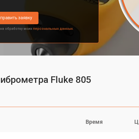
править заявку
 на обработку моих
персональных данных.
виброметра Fluke 805
Время
Ц