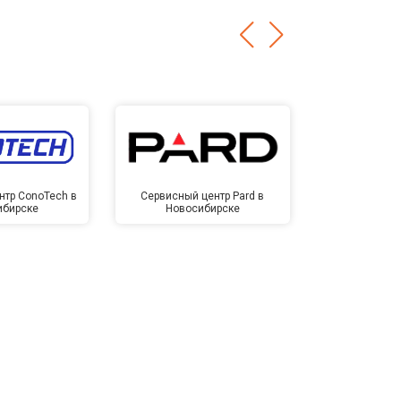
нтр ConoTech в
Сервисный центр Pard в
Сервисный ц
ибирске
Новосибирске
Новос